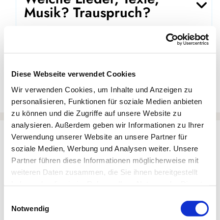
Musik? Trauspruch?
Trauzeugen?
Diese Webseite verwendet Cookies
Was kostet eine Trauung?
Wir verwenden Cookies, um Inhalte und Anzeigen zu
personalisieren, Funktionen für soziale Medien anbieten
zu können und die Zugriffe auf unsere Website zu
analysieren. Außerdem geben wir Informationen zu Ihrer
Anfrage zur Trauung
Verwendung unserer Website an unsere Partner für
soziale Medien, Werbung und Analysen weiter. Unsere
Partner führen diese Informationen möglicherweise mit
weiteren Daten zusammen, die Sie ihnen bereitgestellt
haben oder die sie im Rahmen Ihrer Nutzung der Dienste
gesammelt haben.
Einwilligungsauswahl
Notwendig